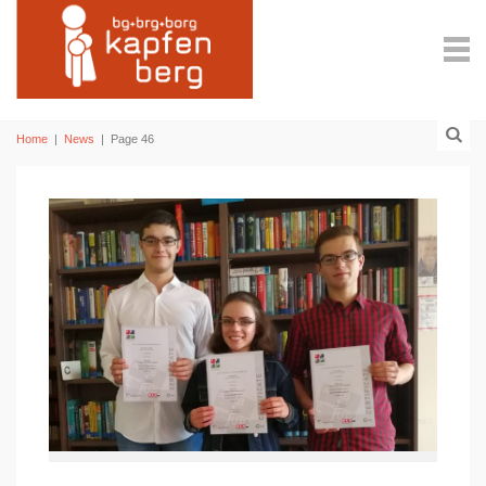
Home
|
News
|
Page 46