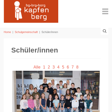
Home
|
Schulgemeinschaft
|
Schüler/innen
Schüler/innen
Alle
1
2
3
4
5
6
7
8