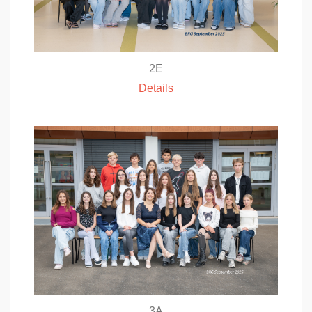
2E
Details
3A