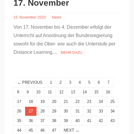
17. November
15. November 2020
News
Von 17. November bis 4. Dezember erfolgt der
Unterricht auf Anordnung der Bundesregierung
sowohl für die Ober- wie auch die Unterstufe per
Distance Learning....
MEHR DAZU...
← PREVIOUS
1
2
3
4
5
6
7
8
9
10
11
12
13
14
15
16
17
18
19
20
21
22
23
24
25
26
27
28
29
30
31
32
33
34
35
36
37
38
39
40
41
42
43
44
45
46
47
NEXT →