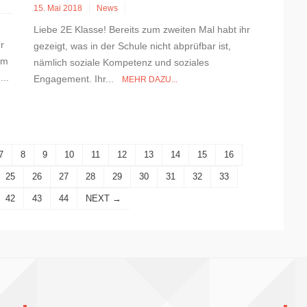
15. Mai 2018
News
Liebe 2E Klasse! Bereits zum zweiten Mal habt ihr
r
gezeigt, was in der Schule nicht abprüfbar ist,
im
nämlich soziale Kompetenz und soziales
...
Engagement. Ihr...
MEHR DAZU...
7
8
9
10
11
12
13
14
15
16
25
26
27
28
29
30
31
32
33
42
43
44
NEXT →