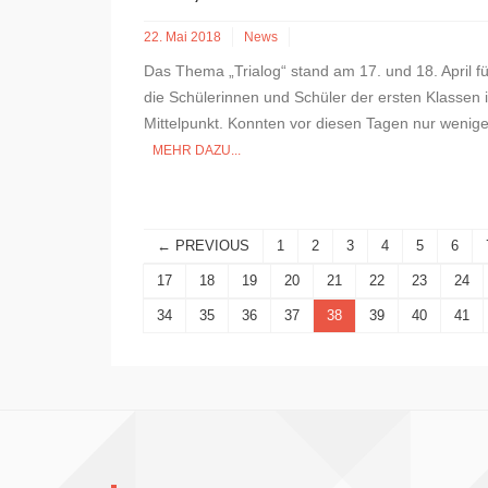
22. Mai 2018
News
Das Thema „Trialog“ stand am 17. und 18. April fü
die Schülerinnen und Schüler der ersten Klassen 
Mittelpunkt. Konnten vor diesen Tagen nur wenige
MEHR DAZU...
← PREVIOUS
1
2
3
4
5
6
17
18
19
20
21
22
23
24
34
35
36
37
38
39
40
41