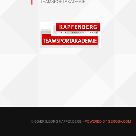
TEAMSPORTAKADEMIE
© BG/BRG/BORG KAPFENBERG -
POWERED BY GEROBA.COM