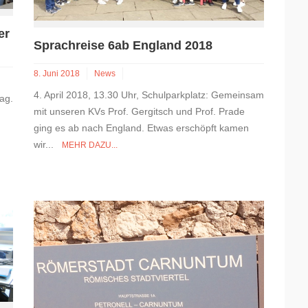
er
Sprachreise 6ab England 2018
8. Juni 2018
News
4. April 2018, 13.30 Uhr, Schulparkplatz: Gemeinsam
ag.
mit unseren KVs Prof. Gergitsch und Prof. Prade
ging es ab nach England. Etwas erschöpft kamen
wir...
MEHR DAZU...
.