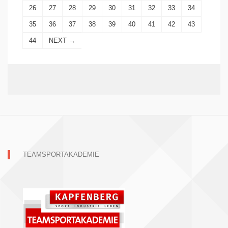
26
27
28
29
30
31
32
33
34
35
36
37
38
39
40
41
42
43
44
NEXT →
TEAMSPORTAKADEMIE