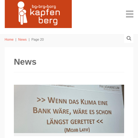
Home
|
News
|
Page 20
News