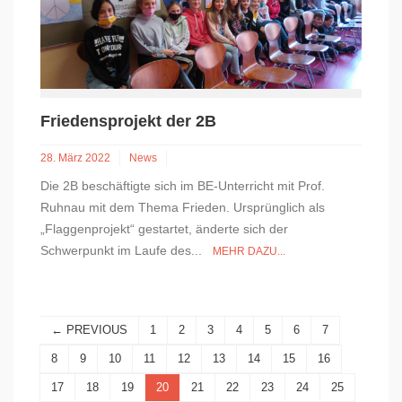
Friedensprojekt der 2B
28. März 2022
News
Die 2B beschäftigte sich im BE-Unterricht mit Prof.
Ruhnau mit dem Thema Frieden. Ursprünglich als
„Flaggenprojekt“ gestartet, änderte sich der
Schwerpunkt im Laufe des...
MEHR DAZU...
← PREVIOUS
1
2
3
4
5
6
7
8
9
10
11
12
13
14
15
16
17
18
19
20
21
22
23
24
25