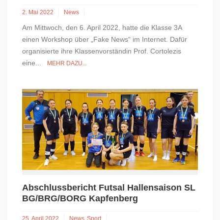
2. Mai 2022
News
Am Mittwoch, den 6. April 2022, hatte die Klasse 3A
einen Workshop über „Fake News“ im Internet. Dafür
organisierte ihre Klassenvorständin Prof. Cortolezis
eine...
MEHR DAZU...
Abschlussbericht Futsal Hallensaison SL
BG/BRG/BORG Kapfenberg
25. April 2022
News
Sport