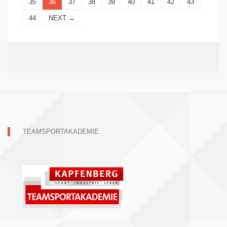
35
36
37
38
39
40
41
42
43
44
NEXT →
TEAMSPORTAKADEMIE