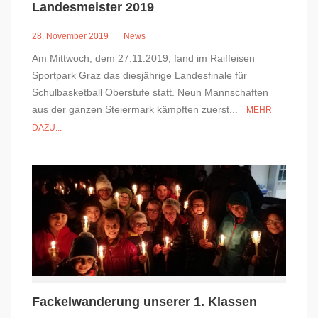
Landesmeister 2019
28. November 2019
News
Am Mittwoch, dem 27.11.2019, fand im Raiffeisen
Sportpark Graz das diesjährige Landesfinale für
Schulbasketball Oberstufe statt. Neun Mannschaften
aus der ganzen Steiermark kämpften zuerst...
MEHR
DAZU...
Fackelwanderung unserer 1. Klassen