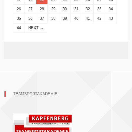
26
27
28
29
30
31
32
33
34
35
36
37
38
39
40
41
42
43
44
NEXT →
TEAMSPORTAKADEMIE