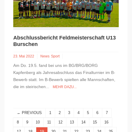
Abschlussbericht Feldmeisterschaft U13
Burschen
23. Mai 2022
News
Sport
Am Do. 19.5. fand bei uns im BG/BRG/BORG
Kapfenberg als Jahresabschluss das Finalturnier im B-
Bewerb statt. Im B-Bewerb spielten alle Mannschaften,
die im steirischen...
MEHR DAZU...
← PREVIOUS
1
2
3
4
5
6
7
8
9
10
11
12
13
14
15
16
17
18
19
20
21
22
23
24
25