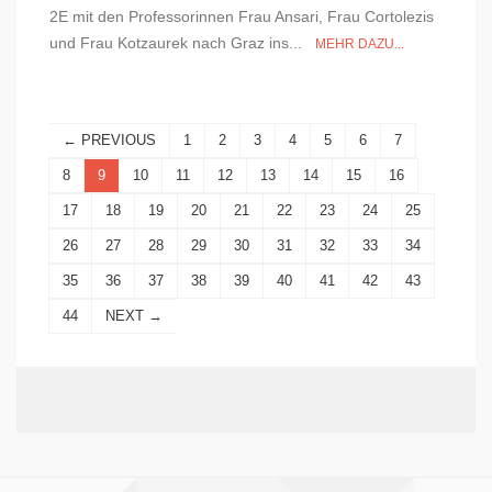
2E mit den Professorinnen Frau Ansari, Frau Cortolezis
und Frau Kotzaurek nach Graz ins...
MEHR DAZU...
← PREVIOUS
1
2
3
4
5
6
7
8
9
10
11
12
13
14
15
16
17
18
19
20
21
22
23
24
25
26
27
28
29
30
31
32
33
34
35
36
37
38
39
40
41
42
43
44
NEXT →