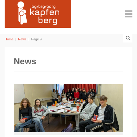
Home
|
News
|
Page 9
News