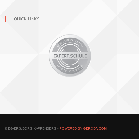
QUICK LINKS
© BG/BRG/BORG KAPFENBERG -
POWERED BY GEROBA.COM