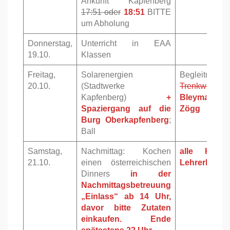
Ankunft Kapfenberg
17:51 oder
18:51
BITTE
um Abholung
Donnerstag,
Unterricht in EAA
19.10.
Klassen
Freitag,
Solarenergien
Begleitung:
20.10.
(Stadtwerke
Trenkwalder
Kapfenberg)
+
Bleymaier,
Spaziergang auf die
Zögg
Burg Oberkapfenberg
;
Ball
Samstag,
Nachmittag: Kochen
alle KLUN
21.10.
einen österreichischen
LehrerInnen
Dinners
in der
Nachmittagsbetreuung
„Einlass“ ab 14 Uhr,
davor bitte Zutaten
einkaufen. Ende