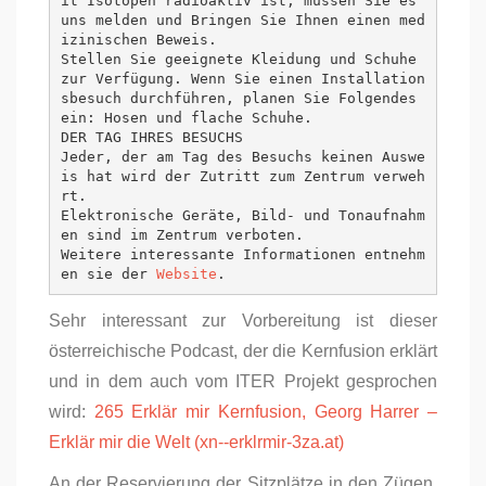
it Isotopen radioaktiv ist, müssen Sie es 
uns melden und Bringen Sie Ihnen einen med
izinischen Beweis.

Stellen Sie geeignete Kleidung und Schuhe 
zur Verfügung. Wenn Sie einen Installation
sbesuch durchführen, planen Sie Folgendes 
ein: Hosen und flache Schuhe.

DER TAG IHRES BESUCHS

Jeder, der am Tag des Besuchs keinen Auswe
is hat wird der Zutritt zum Zentrum verweh
rt.

Elektronische Geräte, Bild- und Tonaufnahm
en sind im Zentrum verboten.

Weitere interessante Informationen entnehm
en sie der 
Website
.
Sehr interessant zur Vorbereitung ist dieser
österreichische Podcast, der die Kernfusion erklärt
und in dem auch vom ITER Projekt gesprochen
wird:
265 Erklär mir Kernfusion, Georg Harrer –
Erklär mir die Welt (xn--erklrmir-3za.at)
An der Reservierung der Sitzplätze in den Zügen,