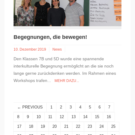
Begegnungen, die bewegen!
10. Dezember 2019
News
Den Klassen 7B und 5D wurde eine spannende
interkulturelle Begegnung ermöglicht an die sie noch
lange gerne zurückdenken werden. Im Rahmen eines
Workshops trafen...
MEHR DAZU...
← PREVIOUS
1
2
3
4
5
6
7
8
9
10
11
12
13
14
15
16
17
18
19
20
21
22
23
24
25