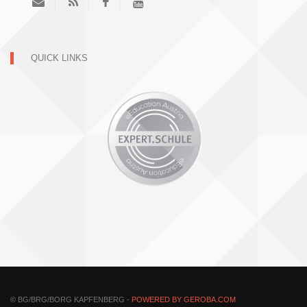
QUICK LINKS
© BG/BRG/BORG KAPFENBERG -
POWERED BY GEROBA.COM