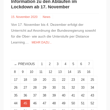
Information zu den Abläufen im
Lockdown ab 17. November
15. November 2020
News
Von 17. November bis 4. Dezember erfolgt der
Unterricht auf Anordnung der Bundesregierung sowohl
für die Ober- wie auch die Unterstufe per Distance
Learning....
MEHR DAZU...
← PREVIOUS
1
2
3
4
5
6
7
8
9
10
11
12
13
14
15
16
17
18
19
20
21
22
23
24
25
26
27
28
29
30
31
32
33
34
35
36
37
38
39
40
41
42
43
44
45
46
47
48
49
50
51
52