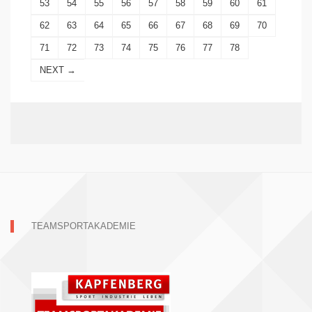
53
54
55
56
57
58
59
60
61
62
63
64
65
66
67
68
69
70
71
72
73
74
75
76
77
78
NEXT →
TEAMSPORTAKADEMIE