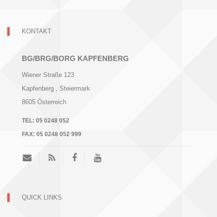
o
t
n
e
KONTAKT
n
,
BG/BRG/BORG KAPFENBERG
N
Wiener Straße 123
a
Kapfenberg
, Steiermark
v
8605
Österreich
i
g
TEL:
05 0248 052
FAX:
05 0248 052 999
a
t
i
o
n
QUICK LINKS