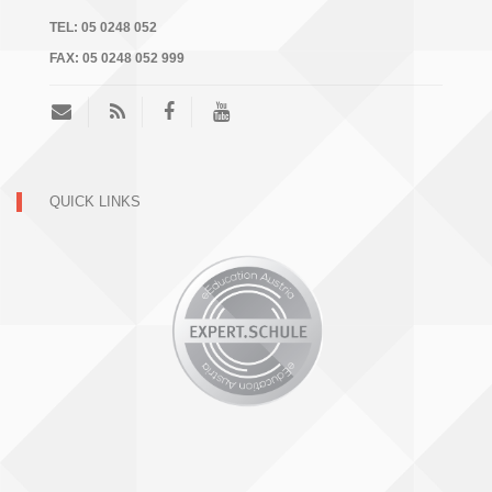
a
TEL:
05 0248 052
v
FAX:
05 0248 052 999
i
g
a
t
i
QUICK LINKS
o
n