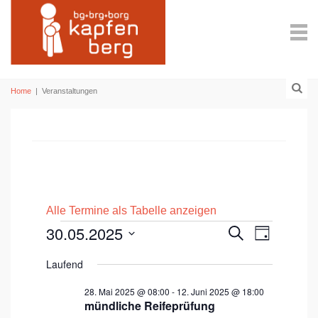
Home
|
Veranstaltungen
Alle Termine als Tabelle anzeigen
Veranstaltungen
30.05.2025
V
V
S
T
u
e
D
e
a
für
c
A
Laufend
g
T
r
h
r
U
30.
e
M
a
28. Mai 2025 @ 08:00
-
12. Juni 2025 @ 18:00
W
a
Ä
mündliche Reifeprüfung
Mai
n
H
n
L