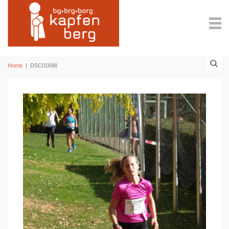
Home
|
DSC01698