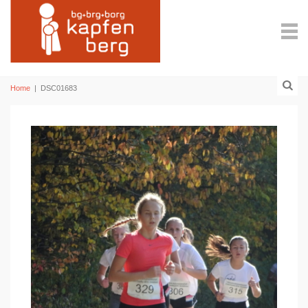
Home
|
DSC01683