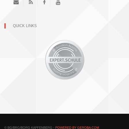
QUICK LINKS
© BG/BRG/BORG KAPFENBERG -
POWERED BY GEROBA.COM