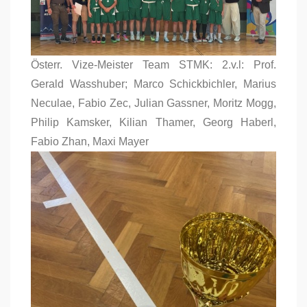
Österr. Vize-Meister Team STMK: 2.v.l: Prof.
Gerald Wasshuber; Marco Schickbichler, Marius
Neculae, Fabio Zec, Julian Gassner, Moritz Mogg,
Philip Kamsker, Kilian Thamer, Georg Haberl,
Fabio Zhan, Maxi Mayer