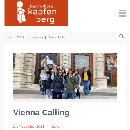
Home
|
2021
|
November
|
Vienna Calling
Vienna Calling
17. November 2021
News