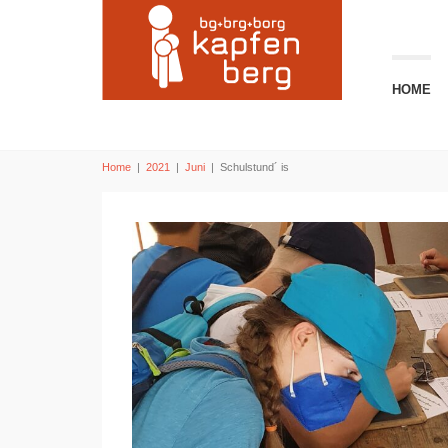
HOME
Home
|
2021
|
Juni
|
Schulstund´ is