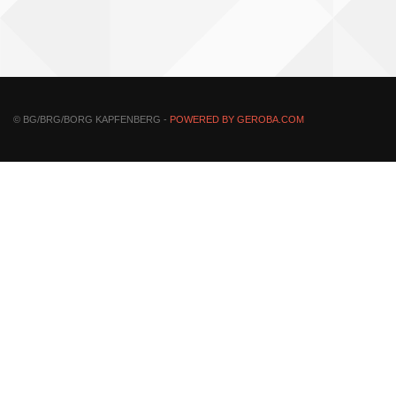
© BG/BRG/BORG KAPFENBERG -
POWERED BY GEROBA.COM