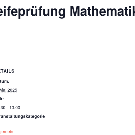
Reifeprüfung Mathemati
ETAILS
tum:
 Mai 2025
it:
:30 - 13:00
ranstaltungskategorie
lgemein