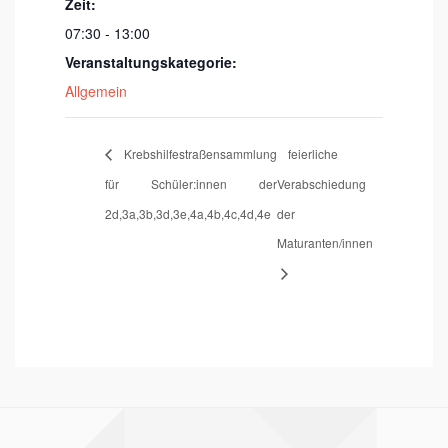
Zeit:
07:30 - 13:00
Veranstaltungskategorie:
Allgemein
Krebshilfestraßensammlung
feierliche
für Schüler:innen der
Verabschiedung
2d,3a,3b,3d,3e,4a,4b,4c,4d,4e
der
Maturanten/innen