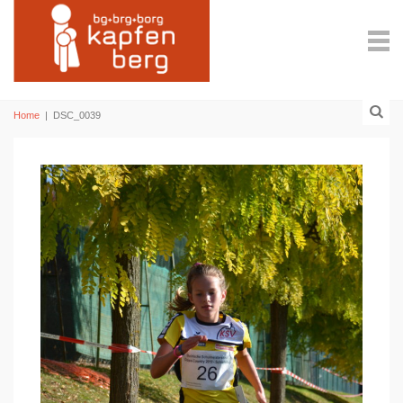
Home
|
DSC_0039