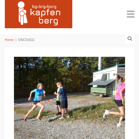
Home
|
DSC01611