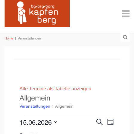
Home
|
Veranstaltungen
Alle Termine als Tabelle anzeigen
Allgemein
Veranstaltungen
Allgemein
Veranstaltungen
15.06.2026
V
V
S
T
u
für
e
D
e
a
c
A