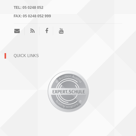
,
TEL:
05 0248 052
N
FAX:
05 0248 052 999
a
v
i
g
QUICK LINKS
a
t
i
o
n