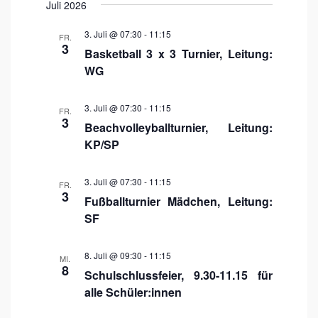
s
Juli 2026
T
r
h
r
U
t
e
M
a
e
W
a
3. Juli @ 07:30
-
11:15
FR.
Ä
3
n
H
Basketball 3 x 3 Turnier, Leitung:
n
L
E
s
WG
N
s
.
t
t
a
3. Juli @ 07:30
-
11:15
FR.
a
3
Beachvolleyballturnier, Leitung:
l
l
KP/SP
t
t
u
u
3. Juli @ 07:30
-
11:15
FR.
n
3
Fußballturnier Mädchen, Leitung:
n
g
SF
g
A
e
n
8. Juli @ 09:30
-
11:15
MI.
n
s
8
Schulschlussfeier, 9.30-11.15 für
i
S
alle Schüler:innen
c
u