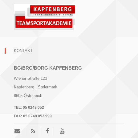
,
N
a
v
i
KONTAKT
g
a
BG/BRG/BORG KAPFENBERG
t
Wiener Straße 123
i
Kapfenberg
, Steiermark
o
8605
Österreich
n
TEL:
05 0248 052
FAX:
05 0248 052 999