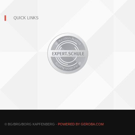
QUICK LINKS
© BG/BRG/BORG KAPFENBERG -
POWERED BY GEROBA.COM