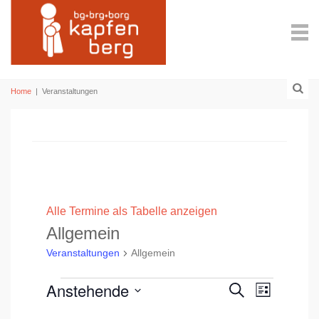
Home
|
Veranstaltungen
Alle Termine als Tabelle anzeigen
Allgemein
Veranstaltungen
Allgemein
Veranstaltungen
Anstehende
V
V
S
L
u
e
D
e
i
c
A